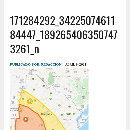
171284292_34225074611
84447_189265406350747
3261_n
PUBLICADO POR:
REDACCION
ABRIL 9, 2021