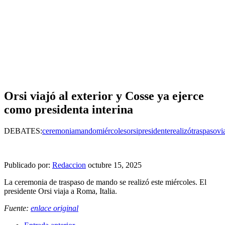
Orsi viajó al exterior y Cosse ya ejerce
como presidenta interina
DEBATES:
ceremonia
mando
miércoles
orsi
presidente
realizó
traspaso
vi
Publicado por:
Redaccion
octubre 15, 2025
La ceremonia de traspaso de mando se realizó este miércoles. El
presidente Orsi viaja a Roma, Italia.
Fuente:
enlace original