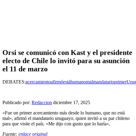
Orsi se comunicó con Kast y el presidente
electo de Chile lo invitó para su asunción
el 11 de marzo
DEBATES:
acercamiento
afirmó
está
humano
mal
mandatario
primer
Uru
Publicado por:
Redaccion
diciembre 17, 2025
«Fue un primer acercamiento más desde lo humano, que no está
mal», afirmó el mandatario uruguayo, quien invitó a su par chileno
para que visite el país. «Me dijo con gusto que lo haría»,
Fuente:
enlace original