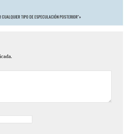
AR CUALQUIER TIPO DE ESPECULACIÓN POSTERIOR"»
icada.